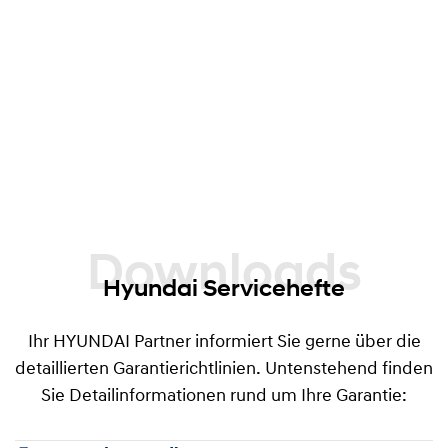
früher eintritt, angeboten. Dieses Angebot gilt
für alle Fahrzeuge mit nichtgewerblicher
Nutzung, welche bei Abschluss der
Garantieverlängerung nicht älter als 60 Monate
ab Garantiebeginndatum sind und einen
Kilometerstand von maximal 100.000 km
aufweisen.
Downloads
Hyundai Servicehefte
Ihr HYUNDAI Partner informiert Sie gerne über die
detaillierten Garantierichtlinien. Untenstehend finden
Sie Detailinformationen rund um Ihre Garantie: