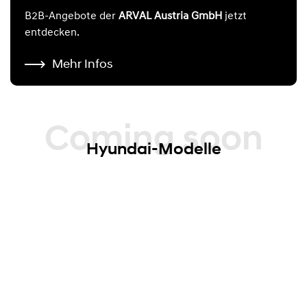
B2B-Angebote der
ARVAL Austria GmbH
jetzt
entdecken.
Mehr Infos
Coming soon
Hyundai-Modelle