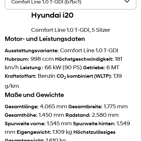
Hyundai i20
Comfort Line 1.0 T-GDI, 5 Sitzer
Motor- und Leistungsdaten
Comfort Line 1.0 T-GDI
Ausstattungsvariante:
998 ccm
181
Hubraum:
Höchstgeschwindigkeit:
km/h
66 kW (90 PS)
6 MT
Leistung :
Getriebe:
Benzin
139
Kraftstoffart:
CO
kombiniert (WLTP):
2
g/km
Maße und Gewichte
4.065 mm
1.775 mm
Gesamtlänge:
Gesamtbreite:
1.450 mm
2.580 mm
Gesamthöhe:
Radstand:
1.545 mm
1.549
Spurweite vorne:
Spurweite hinten:
mm
1.109 kg
Eigengewicht:
Höchstzulässiges
1.610 kg
Gesamtgewicht: