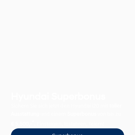
Hyundai Superbonus
Sichern Sie sich jetzt den Hyundai i20 mit
toller
Ausstattung
und einem
Superbonus
von bis zu
*
€ 5.500,-
.
Einsteigen, losfahren, feiern!