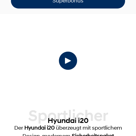
Superbonus
Sportlicher
Hyundai i20
Der
Hyundai i20
überzeugt mit sportlichem
Design, modernem
Sicherheitspaket