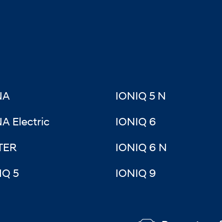
NA
IONIQ 5 N
A Electric
IONIQ 6
TER
IONIQ 6 N
IQ 5
IONIQ 9