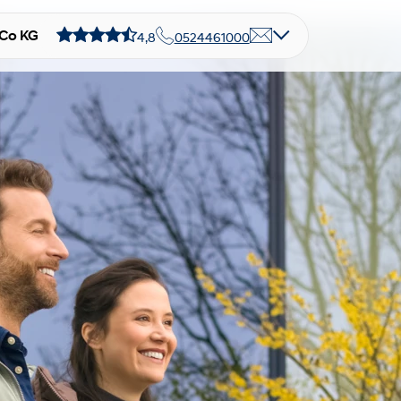
 Co KG
4,8
0524461000