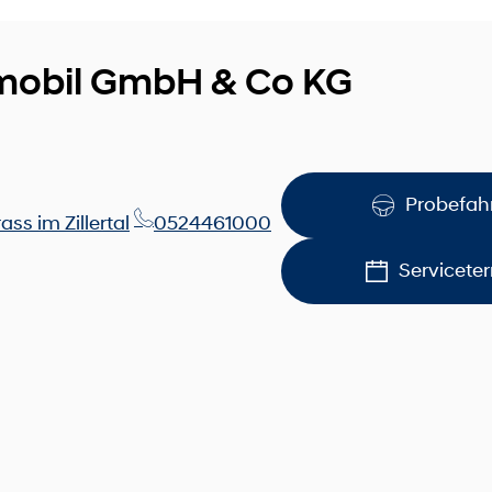
mobil GmbH & Co KG
Probefah
ss im Zillertal
0524461000
Servicete