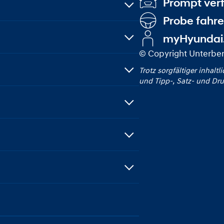
Prompt ver
Probe fahr
myHyundai
© Copyright Unterbe
Trotz sorgfältiger inhaltl
und Tipp‑, Satz‑ und Dru